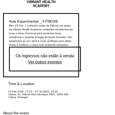
VIBRANT HEALTH
ACADEMY
Aula Experimental _ FITBOXE
Mon 23 Feb
  |  
Lisboa
As aulas de Fitboxe em grupo
da Vibrant Health Academy combinam movimentos de
boxe e treino funcional para aumentar força,
resistência e queimar energia de forma divertida. São
adaptadas ao seu ritmo e nível, perfeitas para aliviar
stress e tonificar o corpo num ambiente motivador.
Os ingressos não estão à venda
Ver outros eventos
Time & Location
23 Feb 2026, 13:10 – 07 Jul 2026, 14:00
Lisboa, Av. Infante Dom Henrique 286C, 1950-306
Lisboa, Portugal
About the event