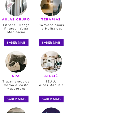
AULAS GRUPO
TERAPIAS​
Fitness | Dança
Convencionais
Pilates | Yoga
e Holísticas
​Meditação
SABER MAIS
SABER MAIS
SPA​
ATELIÊ​
Tratamentos de
TEULU
Corpo e Rosto
Artes Manuais
Massagens
SABER MAIS
SABER MAIS