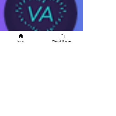
Início
Vibrant Channel
QUER TRABALHAR CONNOSCO?
Se estiver interessado em fazer parte da nossa
equipa, estamos disponíveis
para saber mais sobre as sua aptidões.
SABER MAIS
ONDE ESTAMOS
Av. Infante Dom Henrique
286C, 1950-306, Lisboa
ENTRE EM CONTACTO
TELEMÓVEL: +351
964049170