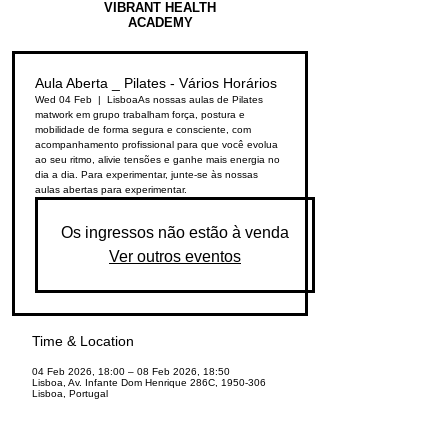
VIBRANT HEALTH
ACADEMY
Aula Aberta _ Pilates - Vários Horários
Wed 04 Feb
  |  
Lisboa
As nossas aulas de Pilates
matwork em grupo trabalham força, postura e
mobilidade de forma segura e consciente, com
acompanhamento profissional para que você evolua
ao seu ritmo, alivie tensões e ganhe mais energia no
dia a dia. Para experimentar, junte-se às nossas
aulas abertas para experimentar.
Os ingressos não estão à venda
Ver outros eventos
Time & Location
04 Feb 2026, 18:00 – 08 Feb 2026, 18:50
Lisboa, Av. Infante Dom Henrique 286C, 1950-306
Lisboa, Portugal