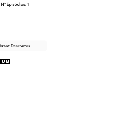
Nº Episódios:
1
ibrant Descontos
 um