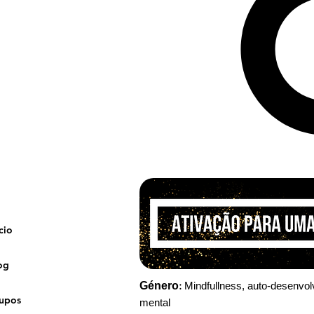
cio
og
:
Género
Mindfulln
ess, auto-desenvol
upos
mental