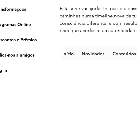
Esta série vai ajudar-te, passo a p
ansformações
caminhes numa timeline nova da tu
consciência diferente, e com result
ogramas Online
para que acedas à tua autenticidad
scontos e Prêmios
Início
Novidades
Conteúdos
dica-nos a amigos
g In