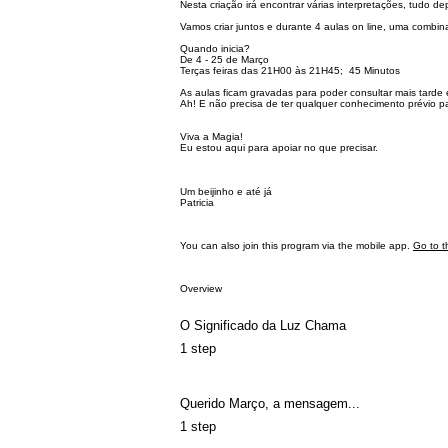
Nesta criação irá encontrar várias interpretações, tudo d
Vamos criar juntos e durante 4 aulas on line, uma combina
Quando inicia?
De 4 - 25 de Março
Terças feiras das 21H00 às 21H45; 45 Minutos
As aulas ficam gravadas para poder consultar mais tarde 
Ah! E não precisa de ter qualquer conhecimento prévio par
Viva a Magia!
Eu estou aqui para apoiar no que precisar.
Um beijinho e até já
Patricia
You can also join this program via the mobile app.
Go to t
Overview
O Significado da Luz Chama
.
1 step
Querido Março, a mensagem...
.
1 step