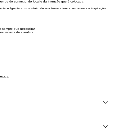
epende do contexto, do local e da intenção que é colocada.
ção e ligação com o intuito de nos trazer clareza, esperança e inspiração.
e sempre que necessitar.
a iniciar esta aventura.
he app