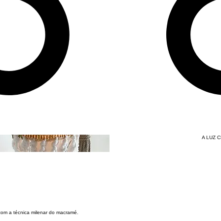
A LUZ C
com a técnica milenar do macramé.