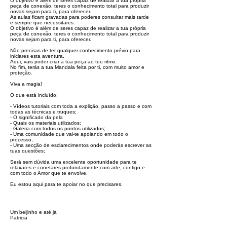
O objetivo é além de seres capaz de realizar a tua própria
peça de conexão, teres o conhecimento total para produzir
novas sejam para ti, para oferecer.
As aulas ficam gravadas para poderes consultar mais tarde
e sempre que necessitares.
O objetivo é além de seres capaz de realizar a tua própria
peça de conexão, teres o conhecimento total para produzir
novas sejam para ti, para oferecer.
Não precisas de ter qualquer conhecimento prévio para
iniciares esta aventura.
Aqui, vais poder criar a tua peça ao teu ritmo.
No fim, terás a tua Mandala feita por ti, com muito amor e
proteção.
Viva a magia!
O que está incluído:
- Vídeos tutoriais com toda a explição, passo a passo e com
todas as técnicas e truques;
- O significado da pela
- Quais os materiais utilizados;
- Galeria com todos os pontos utilizados;
- Uma comunidade que vai-te apoiando em todo o
processo;
- Uma secção de esclarecimentos onde poderás escrever as
tuas questões;
Será sem dúvida uma excelente oportunidade para te
relaxares e conetares profundamente com arte, contigo e
com todo o Amor que te envolve.
Eu estou aqui para te apoiar no que precisares.
Um beijinho e até já
Patricia