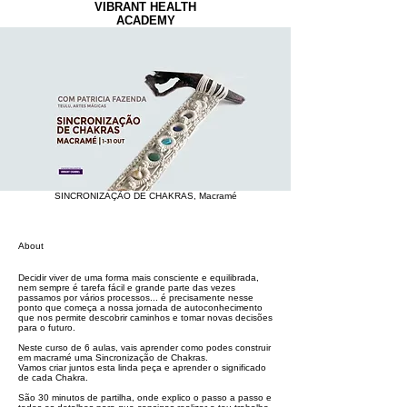
VIBRANT HEALTH
ACADEMY
SINCRONIZAÇÃO DE CHAKRAS, Macramé
About
Decidir viver de uma forma mais consciente e equilibrada,
nem sempre é tarefa fácil e grande parte das vezes
passamos por vários processos... é precisamente nesse
ponto que começa a nossa jornada de autoconhecimento
que nos permite descobrir caminhos e tomar novas decisões
para o futuro.
Neste curso de 6 aulas, vais aprender como podes construir
em macramé uma Sincronização de Chakras.
Vamos criar juntos esta linda peça e aprender o significado
de cada Chakra.
São 30 minutos de partilha, onde explico o passo a passo e