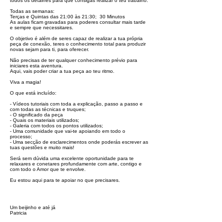
todos os detalhes para que consigas realizar o teu trabalho.
Todas as semanas:
Terças e Quintas das 21:00 às 21:30; 30 Minutos
As aulas ficam gravadas para poderes consultar mais tarde
e sempre que necessitares.
O objetivo é além de seres capaz de realizar a tua própria
peça de conexão, teres o conhecimento total para produzir
novas sejam para ti, para oferecer.
Não precisas de ter qualquer conhecimento prévio para
iniciares esta aventura.
Aqui, vais poder criar a tua peça ao teu ritmo.
Viva a magia!
O que está incluído:
- Vídeos tutoriais com toda a explicação, passo a passo e
com todas as técnicas e truques;
- O significado da peça
- Quais os materiais utilizados;
- Galeria com todos os pontos utilizados;
- Uma comunidade que vai-te apoiando em todo o
processo;
- Uma secção de esclarecimentos onde poderás escrever as
tuas questões e muito mais!
Será sem dúvida uma excelente oportunidade para te
relaxares e conetares profundamente com arte, contigo e
com todo o Amor que te envolve.
Eu estou aqui para te apoiar no que precisares.
Um beijinho e até já
Patricia