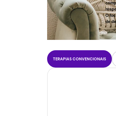
compl
respe
O foc
de de
TERAPIAS CONVENCIONAIS