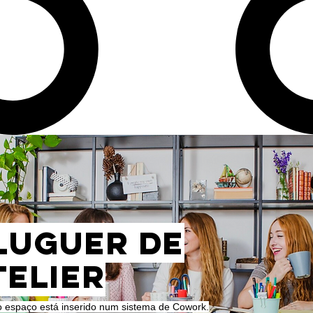
luguer de
telier
 espaço está inserido num sistema de Cowork.