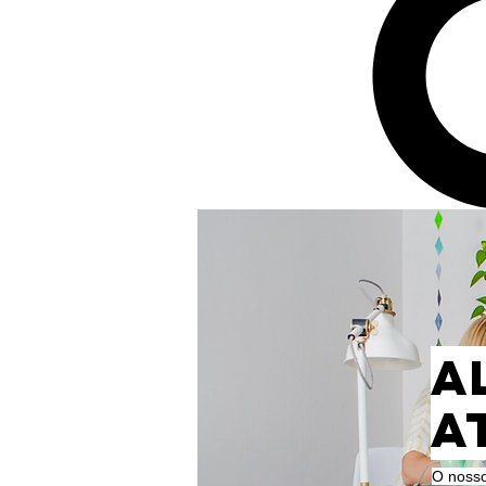
A
a
O nosso