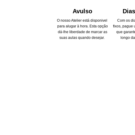
Avulso
Dias
O nosso Atelier está disponivel
Com os dia
para alugar à hora. Esta opção
fixos, pague
dá-lhe liberdade de marcar as
que garante
suas aulas quando desejar.
longo d