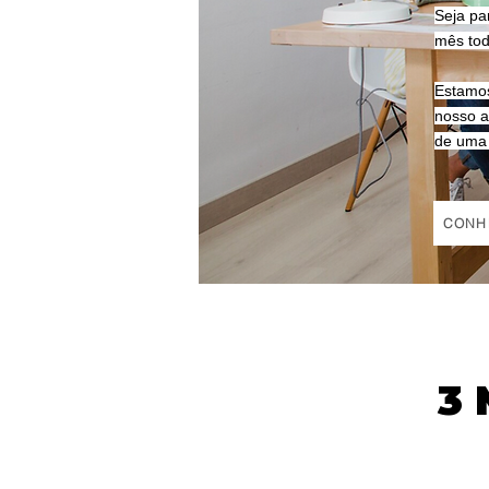
Seja pa
mês tod
Estamos
nosso a
de uma 
CONH
3 