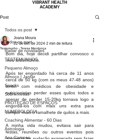
VIBRANT HEALTH
ACADEMY
Post
Todos os post
Joana Moura
Todos os post
22 de set. de 2024
2 min de leitura
Testemunho - Teresa Mendonça
Radar de novidades
Bom dia, hoje decidi partilhar convosco o 
TESTEMUNHOS
meu testemunho. 
Pequeno Almoço
Após ter engordado há cerca de 11 anos 
Almoço | Jantar
cerca de 50 kg (com os meus 47-48 anos) 
Snacks
tentei com médicos de obesidade e 
nutricionistas perder esses quilos todos e 
Sobremesas
apesar de perder 15-20kg tornava logo a 
PROTEÇÃO DE ESPAÇOS
engordá-los com mais uns extra para 
NUMEROLOGIA
compor mais o ramalhete de quilos a mais. 
Coaching Alimentar - 60 Dias
A minha vida mudou, evitava sair para 
Astrologia
festas, reuniões ou outros eventos pois 
Ana Campos
acontecia ter sudação exagerada sem fazer 