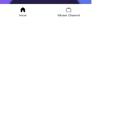
Início
Vibrant Channel
QUER TRABALHAR CONNOSCO?
Se estiver interessado em fazer parte da nossa
equipa, estamos disponíveis
para saber mais sobre as sua aptidões.
SABER MAIS
ONDE ESTAMOS
Av. Infante Dom Henrique
286C, 1950-306, Lisboa
ENTRE EM CONTACTO