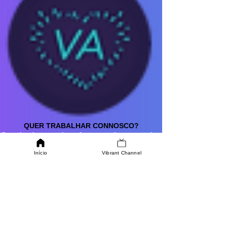
QUER TRABALHAR CONNOSCO?
Se estiver interessado em fazer parte da nossa equipa,
estamos disponíveis
Início
Vibrant Channel
para saber mais sobre as sua aptidões.
SABER MAIS
ONDE ESTAMOS
Av. Infante Dom Henrique
286C, 1950-306, Lisboa
ENTRE EM CONTACTO