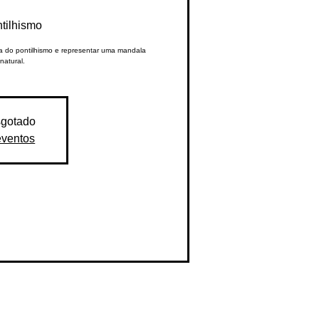
tilhismo
ca do pontilhismo e representar uma mandala
natural.
sgotado
eventos