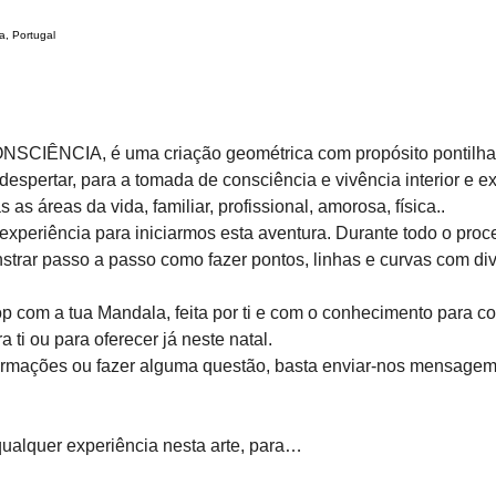
a, Portugal
CIÊNCIA, é uma criação geométrica com propósito pontilha
espertar, para a tomada de consciência e vivência interior e ext
as áreas da vida, familiar, profissional, amorosa, física..
xperiência para iniciarmos esta aventura. Durante todo o proce
strar passo a passo como fazer pontos, linhas e curvas com div
op com a tua Mandala, feita por ti e com o conhecimento para c
a ti ou para oferecer já neste natal.
ormações ou fazer alguma questão, basta enviar-nos mensagem
alquer experiência nesta arte, para…