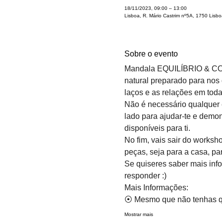
18/11/2023, 09:00 – 13:00
Lisboa, R. Mário Castrim nº5A, 1750 Lisbo
Sobre o evento
Mandala EQUILÍBRIO & CONS
natural preparado para nos d
laços e as relações em todas 
Não é necessário qualquer e
lado para ajudar-te e demon
disponíveis para ti.
No fim, vais sair do worksh
peças, seja para a casa, par
Se quiseres saber mais inf
responder :)
Mais Informações:
⦿ Mesmo que não tenhas qu
Mostrar mais