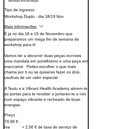
Vendas encerradas
Tipo de ingresso
Workshop Duplo - dia 18/19 Nov
Mais informações
É já no dia 18 e 19 de Novembro que 
preparamos um mega fim de semana de 
workshop para ti!

Vamos ter a decorrer duas peças incríveis: 
uma mandala em pontilhismo e uma peça em 
marcramé.  Podes escolher o que mais 
chama por ti ou se quiseres fazer os dois, 
usufruis de um valor especial.

A Teulu e a Vibrant Health Academy abrem-te 
as portas para te receber e juntares-te a nós 
num espaço vibrante e recheado de boas 
energias.
Preço
79,99 €
Iva
+ 2,00 € de taxa de serviço de