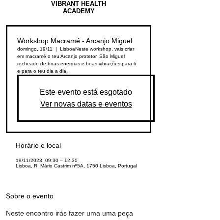
VIBRANT HEALTH
ACADEMY
Workshop Macramé - Arcanjo Miguel
domingo, 19/11
  |  
Lisboa
Neste workshop, vais criar
em macramé o teu Arcanjo protetor, São Miguel
recheado de boas energias e boas vibrações para ti
e para o teu dia a dia.
Este evento está esgotado
Ver novas datas e eventos
Horário e local
19/11/2023, 09:30 – 12:30
Lisboa, R. Mário Castrim nº5A, 1750 Lisboa, Portugal
Sobre o evento
Neste encontro irás fazer uma uma peça 