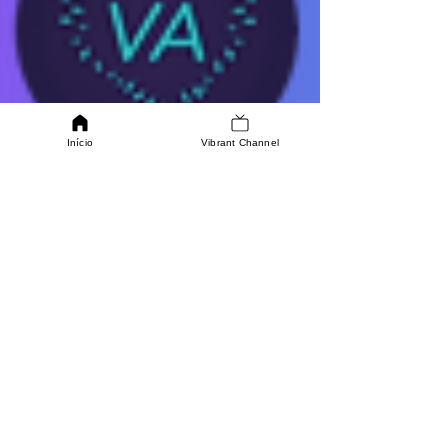
Início
Vibrant Channel
QUER TRABALHAR CONNOSCO?
Se estiver interessado em fazer parte da nossa
equipa, estamos disponíveis
para saber mais sobre as sua aptidões.
SABER MAIS
ONDE ESTAMOS
Av. Infante Dom Henrique
286C, 1950-306, Lisboa
ENTRE EM CONTACTO
TELEMÓVEL: +351
964049170
vibranthealthacademy.info@gmail.com