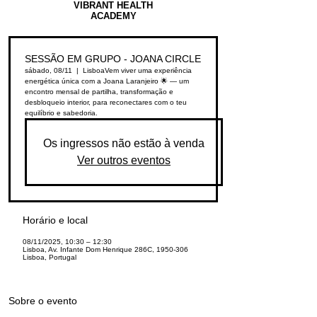
VIBRANT HEALTH
ACADEMY
SESSÃO EM GRUPO - JOANA CIRCLE
sábado, 08/11
  |  
Lisboa
Vem viver uma experiência
energética única com a Joana Laranjeiro 🌟 — um
encontro mensal de partilha, transformação e
desbloqueio interior, para reconectares com o teu
equilíbrio e sabedoria.
Os ingressos não estão à venda
Ver outros eventos
Horário e local
08/11/2025, 10:30 – 12:30
Lisboa, Av. Infante Dom Henrique 286C, 1950-306
Lisboa, Portugal
Sobre o evento